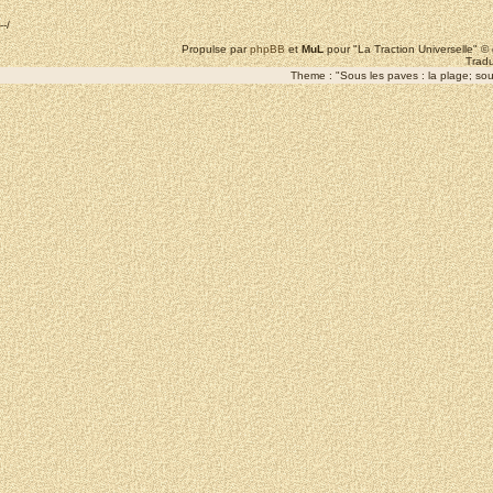
--/
Propulse par
phpBB
et
MuL
pour "La Traction Universelle" 
Tradu
Theme : "Sous les paves : la plage; sous