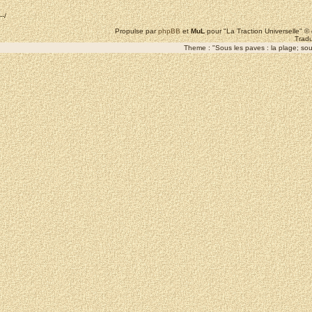
--/
Propulse par
phpBB
et
MuL
pour "La Traction Universelle" 
Tradu
Theme : "Sous les paves : la plage; sous