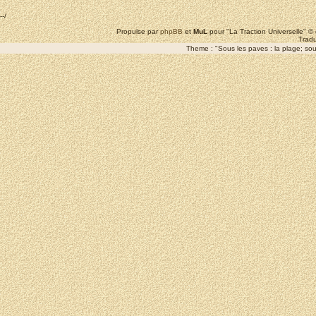
--/
Propulse par
phpBB
et
MuL
pour "La Traction Universelle" 
Tradu
Theme : "Sous les paves : la plage; sous