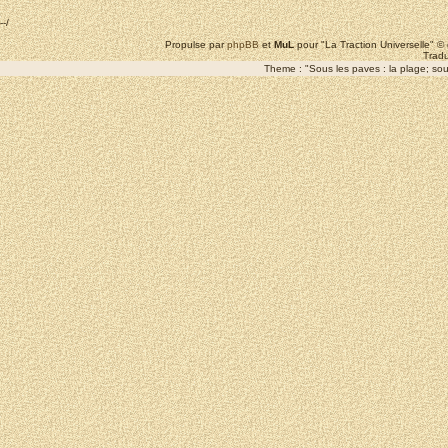
--/
Propulse par
phpBB
et
MuL
pour "La Traction Universelle" 
Tradu
Theme : "Sous les paves : la plage; sous