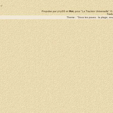
--/
Propulse par
phpBB
et
MuL
pour "La Traction Universelle" 
Tradu
Theme : "Sous les paves : la plage; sous