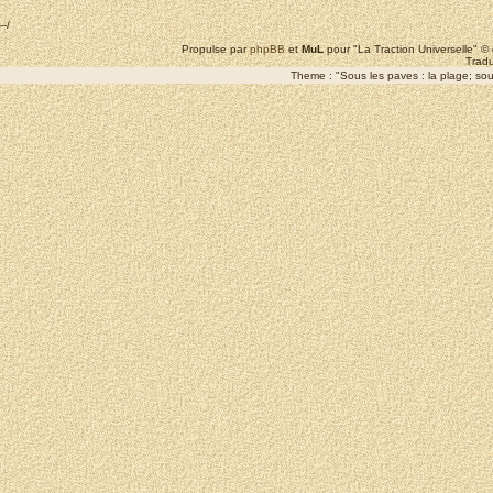
--/
Propulse par
phpBB
et
MuL
pour "La Traction Universelle" 
Tradu
Theme : "Sous les paves : la plage; sous