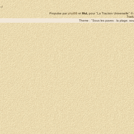
--/
Propulse par
phpBB
et
MuL
pour "La Traction Universelle" 
Tradu
Theme : "Sous les paves : la plage; sous