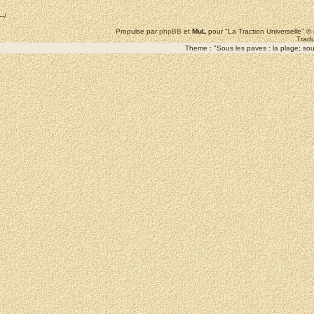
--/
Propulse par
phpBB
et
MuL
pour "La Traction Universelle" 
Tradu
Theme : "Sous les paves : la plage; sous