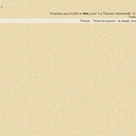
--/
Propulse par
phpBB
et
MuL
pour "La Traction Universelle" 
Tradu
Theme : "Sous les paves : la plage; sous