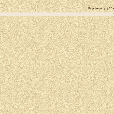
--/
Propulse par
phpBB
e