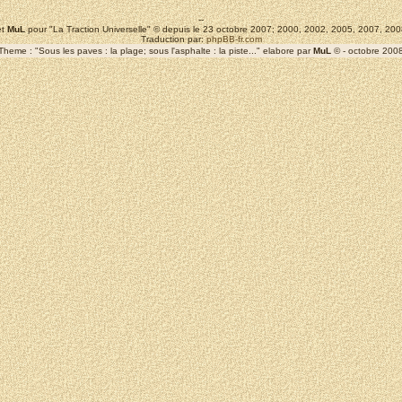
--
t
MuL
pour "La Traction Universelle" © depuis le 23 octobre 2007; 2000, 2002, 2005, 2007, 2
Traduction par:
phpBB-fr.com
Theme : "Sous les paves : la plage; sous l'asphalte : la piste..." elabore par
MuL
© - octobre 200