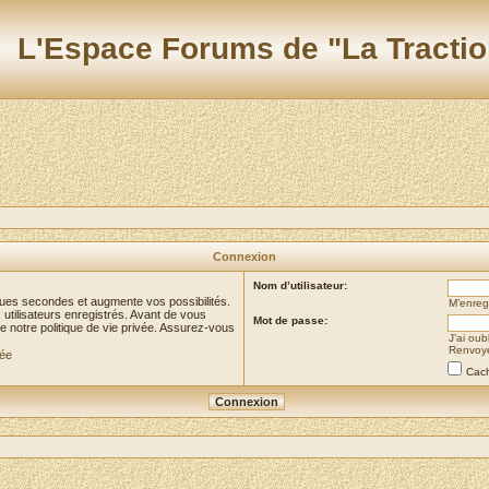
L'Espace Forums de "La Tractio
Connexion
Nom d’utilisateur:
ues secondes et augmente vos possibilités.
M’enregi
utilisateurs enregistrés. Avant de vous
Mot de passe:
de notre politique de vie privée. Assurez-vous
J’ai ou
Renvoyer
vée
Cach