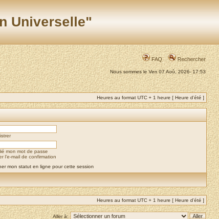
n Universelle"
FAQ
Rechercher
Nous sommes le Ven 07 Aoû, 2026- 17:53
Heures au format UTC + 1 heure [ Heure d’été ]
strer
blié mon mot de passe
 l’e-mail de confirmation
er mon statut en ligne pour cette session
Heures au format UTC + 1 heure [ Heure d’été ]
Aller à: