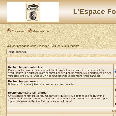
L'Espace Fo
Connexion
M’enregistrer
Voir les messages sans réponses
|
Voir les sujets récents
Index du forum
Recherche par mots-clés:
Placez un
+
devant un mot qui doit être trouvé et un
-
devant un mot qui doit être
exclu. Tapez une suite de mots séparés par des
|
entre crochets si uniquement un des
mots doit être trouvé. Utilisez un * comme joker pour des recherches partielles.
Rechercher par auteur:
Utilisez un * comme joker pour des recherches partielles.
Rechercher dans les forums:
Choisissez le forum ou les forums dans le(s)quel(s) vous souhaitez effectuer une
recherche. Les sous-forums sont automatiquement inclus si vous ne désactivez pas
l’option ci-dessous “Rechercher dans les sous-forums”.
Op