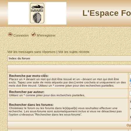
L'Espace Fo
Connexion
M’enregistrer
Voir les messages sans réponses
|
Voir les sujets récents
Index du forum
Recherche par mots-clés:
Placez un
+
devant un mot qui doit être trouvé et un
-
devant un mot qui doit être
exclu. Tapez une suite de mots séparés par des
|
entre crochets si uniquement un des
mots doit être trouvé. Utilisez un * comme joker pour des recherches partielles.
Rechercher par auteur:
Utilisez un * comme joker pour des recherches partielles.
Rechercher dans les forums:
Choisissez le forum ou les forums dans le(s)quel(s) vous souhaitez effectuer une
recherche. Les sous-forums sont automatiquement inclus si vous ne désactivez pas
l’option ci-dessous “Rechercher dans les sous-forums”.
Op