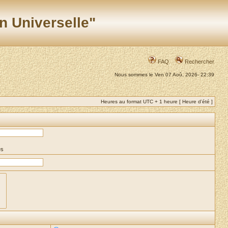
n Universelle"
FAQ
Rechercher
Nous sommes le Ven 07 Aoû, 2026- 22:39
Heures au format UTC + 1 heure [ Heure d’été ]
es