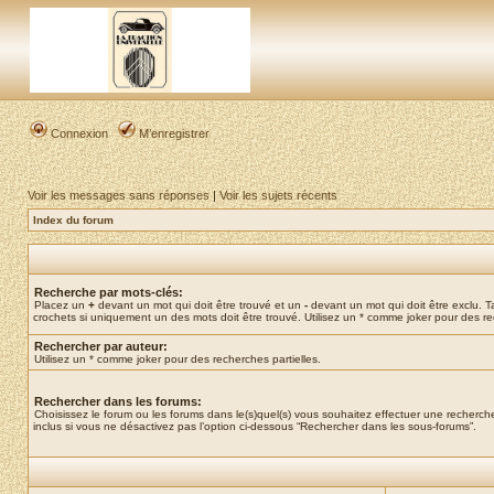
Connexion
M’enregistrer
Voir les messages sans réponses
|
Voir les sujets récents
Index du forum
Recherche par mots-clés:
Placez un
+
devant un mot qui doit être trouvé et un
-
devant un mot qui doit être exclu. 
crochets si uniquement un des mots doit être trouvé. Utilisez un * comme joker pour des re
Rechercher par auteur:
Utilisez un * comme joker pour des recherches partielles.
Rechercher dans les forums:
Choisissez le forum ou les forums dans le(s)quel(s) vous souhaitez effectuer une recher
inclus si vous ne désactivez pas l’option ci-dessous “Rechercher dans les sous-forums”.