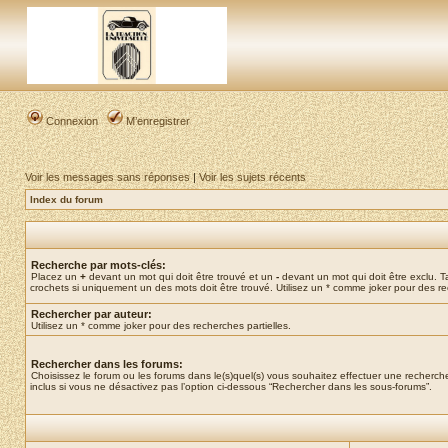
Connexion
M’enregistrer
Voir les messages sans réponses
|
Voir les sujets récents
Index du forum
Recherche par mots-clés:
Placez un
+
devant un mot qui doit être trouvé et un
-
devant un mot qui doit être exclu. 
crochets si uniquement un des mots doit être trouvé. Utilisez un * comme joker pour des re
Rechercher par auteur:
Utilisez un * comme joker pour des recherches partielles.
Rechercher dans les forums:
Choisissez le forum ou les forums dans le(s)quel(s) vous souhaitez effectuer une recher
inclus si vous ne désactivez pas l’option ci-dessous “Rechercher dans les sous-forums”.