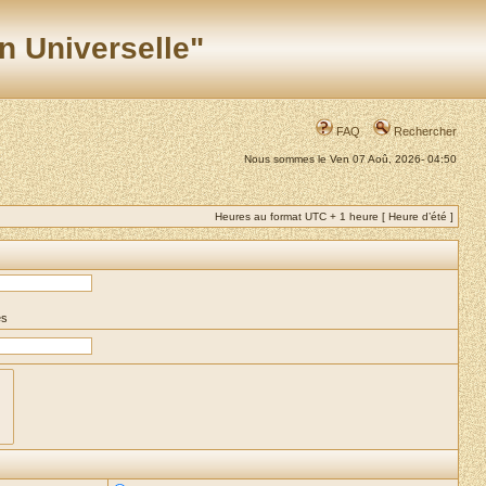
n Universelle"
FAQ
Rechercher
Nous sommes le Ven 07 Aoû, 2026- 04:50
Heures au format UTC + 1 heure [ Heure d’été ]
es