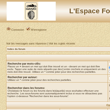
L'Espace Fo
Connexion
M’enregistrer
Voir les messages sans réponses
|
Voir les sujets récents
Index du forum
Recherche par mots-clés:
Placez un
+
devant un mot qui doit être trouvé et un
-
devant un mot qui doit être
exclu. Tapez une suite de mots séparés par des
|
entre crochets si uniquement un des
mots doit être trouvé. Utilisez un * comme joker pour des recherches partielles.
Rechercher par auteur:
Utilisez un * comme joker pour des recherches partielles.
Rechercher dans les forums:
Choisissez le forum ou les forums dans le(s)quel(s) vous souhaitez effectuer une
recherche. Les sous-forums sont automatiquement inclus si vous ne désactivez pas
l’option ci-dessous “Rechercher dans les sous-forums”.
Op