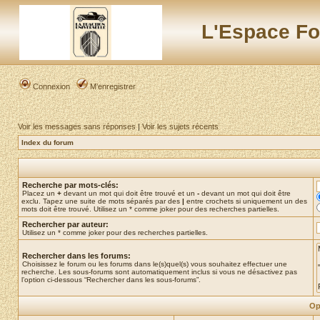
L'Espace Fo
Connexion
M’enregistrer
Voir les messages sans réponses
|
Voir les sujets récents
Index du forum
Recherche par mots-clés:
Placez un
+
devant un mot qui doit être trouvé et un
-
devant un mot qui doit être
exclu. Tapez une suite de mots séparés par des
|
entre crochets si uniquement un des
mots doit être trouvé. Utilisez un * comme joker pour des recherches partielles.
Rechercher par auteur:
Utilisez un * comme joker pour des recherches partielles.
Rechercher dans les forums:
Choisissez le forum ou les forums dans le(s)quel(s) vous souhaitez effectuer une
recherche. Les sous-forums sont automatiquement inclus si vous ne désactivez pas
l’option ci-dessous “Rechercher dans les sous-forums”.
Op