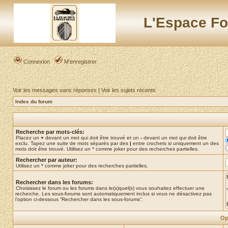
L'Espace Fo
Connexion
M’enregistrer
Voir les messages sans réponses
|
Voir les sujets récents
Index du forum
Recherche par mots-clés:
Placez un
+
devant un mot qui doit être trouvé et un
-
devant un mot qui doit être
exclu. Tapez une suite de mots séparés par des
|
entre crochets si uniquement un des
mots doit être trouvé. Utilisez un * comme joker pour des recherches partielles.
Rechercher par auteur:
Utilisez un * comme joker pour des recherches partielles.
Rechercher dans les forums:
Choisissez le forum ou les forums dans le(s)quel(s) vous souhaitez effectuer une
recherche. Les sous-forums sont automatiquement inclus si vous ne désactivez pas
l’option ci-dessous “Rechercher dans les sous-forums”.
Op