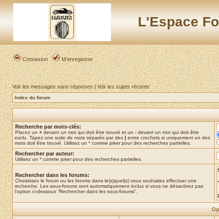
L'Espace Fo
Connexion
M’enregistrer
Voir les messages sans réponses
|
Voir les sujets récents
Index du forum
Recherche par mots-clés:
Placez un
+
devant un mot qui doit être trouvé et un
-
devant un mot qui doit être
exclu. Tapez une suite de mots séparés par des
|
entre crochets si uniquement un des
mots doit être trouvé. Utilisez un * comme joker pour des recherches partielles.
Rechercher par auteur:
Utilisez un * comme joker pour des recherches partielles.
Rechercher dans les forums:
Choisissez le forum ou les forums dans le(s)quel(s) vous souhaitez effectuer une
recherche. Les sous-forums sont automatiquement inclus si vous ne désactivez pas
l’option ci-dessous “Rechercher dans les sous-forums”.
Op