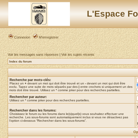
L'Espace Fo
Connexion
M’enregistrer
Voir les messages sans réponses
|
Voir les sujets récents
Index du forum
Recherche par mots-clés:
Placez un
+
devant un mot qui doit être trouvé et un
-
devant un mot qui doit être
exclu. Tapez une suite de mots séparés par des
|
entre crochets si uniquement un des
mots doit être trouvé. Utilisez un * comme joker pour des recherches partielles.
Rechercher par auteur:
Utilisez un * comme joker pour des recherches partielles.
Rechercher dans les forums:
Choisissez le forum ou les forums dans le(s)quel(s) vous souhaitez effectuer une
recherche. Les sous-forums sont automatiquement inclus si vous ne désactivez pas
l’option ci-dessous “Rechercher dans les sous-forums”.
Op