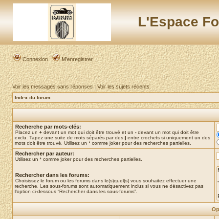
L'Espace Fo
Connexion
M’enregistrer
Voir les messages sans réponses
|
Voir les sujets récents
Index du forum
Recherche par mots-clés:
Placez un
+
devant un mot qui doit être trouvé et un
-
devant un mot qui doit être
exclu. Tapez une suite de mots séparés par des
|
entre crochets si uniquement un des
mots doit être trouvé. Utilisez un * comme joker pour des recherches partielles.
Rechercher par auteur:
Utilisez un * comme joker pour des recherches partielles.
Rechercher dans les forums:
Choisissez le forum ou les forums dans le(s)quel(s) vous souhaitez effectuer une
recherche. Les sous-forums sont automatiquement inclus si vous ne désactivez pas
l’option ci-dessous “Rechercher dans les sous-forums”.
Op