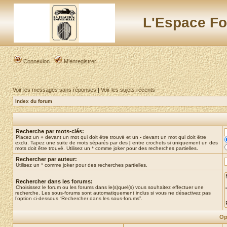
L'Espace Fo
Connexion
M’enregistrer
Voir les messages sans réponses
|
Voir les sujets récents
Index du forum
Recherche par mots-clés:
Placez un
+
devant un mot qui doit être trouvé et un
-
devant un mot qui doit être
exclu. Tapez une suite de mots séparés par des
|
entre crochets si uniquement un des
mots doit être trouvé. Utilisez un * comme joker pour des recherches partielles.
Rechercher par auteur:
Utilisez un * comme joker pour des recherches partielles.
Rechercher dans les forums:
Choisissez le forum ou les forums dans le(s)quel(s) vous souhaitez effectuer une
recherche. Les sous-forums sont automatiquement inclus si vous ne désactivez pas
l’option ci-dessous “Rechercher dans les sous-forums”.
Op