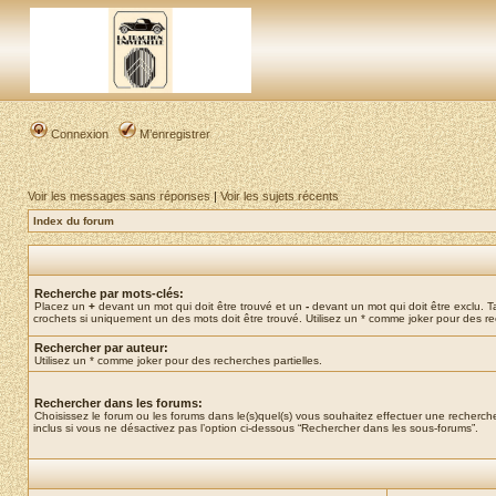
Connexion
M’enregistrer
Voir les messages sans réponses
|
Voir les sujets récents
Index du forum
Recherche par mots-clés:
Placez un
+
devant un mot qui doit être trouvé et un
-
devant un mot qui doit être exclu. 
crochets si uniquement un des mots doit être trouvé. Utilisez un * comme joker pour des re
Rechercher par auteur:
Utilisez un * comme joker pour des recherches partielles.
Rechercher dans les forums:
Choisissez le forum ou les forums dans le(s)quel(s) vous souhaitez effectuer une recher
inclus si vous ne désactivez pas l’option ci-dessous “Rechercher dans les sous-forums”.