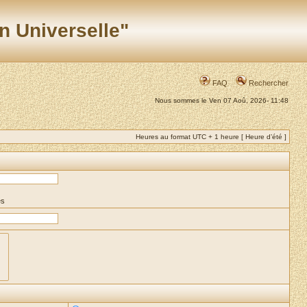
n Universelle"
FAQ
Rechercher
Nous sommes le Ven 07 Aoû, 2026- 11:48
Heures au format UTC + 1 heure [ Heure d’été ]
es