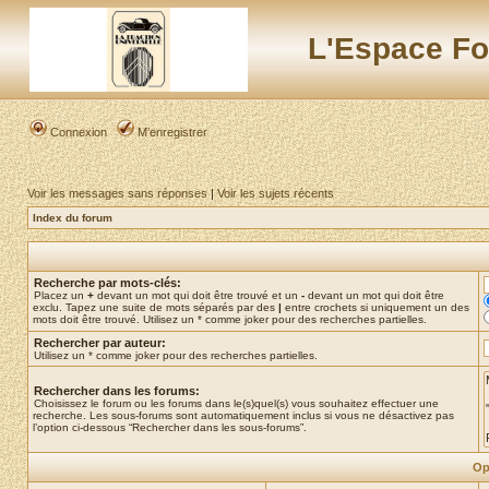
L'Espace Fo
Connexion
M’enregistrer
Voir les messages sans réponses
|
Voir les sujets récents
Index du forum
Recherche par mots-clés:
Placez un
+
devant un mot qui doit être trouvé et un
-
devant un mot qui doit être
exclu. Tapez une suite de mots séparés par des
|
entre crochets si uniquement un des
mots doit être trouvé. Utilisez un * comme joker pour des recherches partielles.
Rechercher par auteur:
Utilisez un * comme joker pour des recherches partielles.
Rechercher dans les forums:
Choisissez le forum ou les forums dans le(s)quel(s) vous souhaitez effectuer une
recherche. Les sous-forums sont automatiquement inclus si vous ne désactivez pas
l’option ci-dessous “Rechercher dans les sous-forums”.
Op