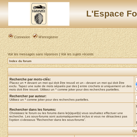
L'Espace Fo
Connexion
M’enregistrer
Voir les messages sans réponses
|
Voir les sujets récents
Index du forum
Recherche par mots-clés:
Placez un
+
devant un mot qui doit être trouvé et un
-
devant un mot qui doit être
exclu. Tapez une suite de mots séparés par des
|
entre crochets si uniquement un des
mots doit être trouvé. Utilisez un * comme joker pour des recherches partielles.
Rechercher par auteur:
Utilisez un * comme joker pour des recherches partielles.
Rechercher dans les forums:
Choisissez le forum ou les forums dans le(s)quel(s) vous souhaitez effectuer une
recherche. Les sous-forums sont automatiquement inclus si vous ne désactivez pas
l’option ci-dessous “Rechercher dans les sous-forums”.
Op