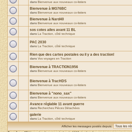
dans
Bienvenue aux nouveaux co-listiers
Bienvenue à MG76BC
dans
Bienvenue aux nouveaux co-listiers
Bienvenue à Nard40
dans
Bienvenue aux nouveaux co-listiers
sos cotes ailes avant 11 BL
dans
La Traction, côté technique
PAC 2030
dans
La Traction, côté technique
Rien que des cartes postales ou il y a des traction!
dans
Vos voyages en Traction
Bienvenue à TRACTION1956
dans
Bienvenue aux nouveaux co-listiers
Bienvenue à TracHDS
dans
Bienvenue aux nouveaux co-listiers
Bienvenue à "nono_sax"
dans
Bienvenue aux nouveaux co-listiers
Avance réglable 11 avant guerre
dans
Recherches Pièces Détachées
galerie
dans
La Traction, côté technique
Afficher les messages postés depuis: