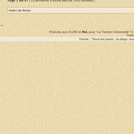
Page
1
sur
67
[ La recherche a trouvé plus de 1000 résultats ]
Index du forum
--/
Propulse par
phpBB
et
MuL
pour "La Traction Universelle" 
Tradu
Theme : "Sous les paves : la plage; sous