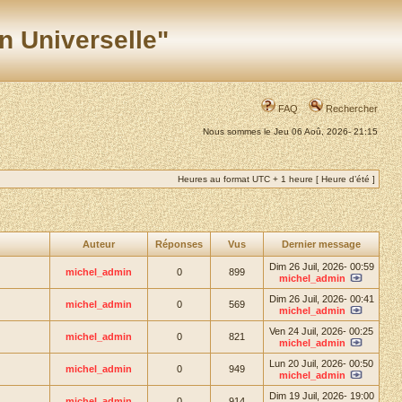
n Universelle"
FAQ
Rechercher
Nous sommes le Jeu 06 Aoû, 2026- 21:15
Heures au format UTC + 1 heure [ Heure d’été ]
Auteur
Réponses
Vus
Dernier message
Dim 26 Juil, 2026- 00:59
michel_admin
0
899
michel_admin
Dim 26 Juil, 2026- 00:41
michel_admin
0
569
michel_admin
Ven 24 Juil, 2026- 00:25
michel_admin
0
821
michel_admin
Lun 20 Juil, 2026- 00:50
michel_admin
0
949
michel_admin
Dim 19 Juil, 2026- 19:00
michel_admin
0
914