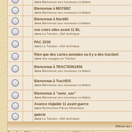
dans
Bienvenue aux nouveaux co-listiers
Bienvenue à MG76BC
dans
Bienvenue aux nouveaux co-listiers
Bienvenue à Nard40
dans
Bienvenue aux nouveaux co-listiers
sos cotes ailes avant 11 BL
dans
La Traction, côté technique
PAC 2030
dans
La Traction, côté technique
Rien que des cartes postales ou il y a des traction!
dans
Vos voyages en Traction
Bienvenue à TRACTION1956
dans
Bienvenue aux nouveaux co-listiers
Bienvenue à TracHDS
dans
Bienvenue aux nouveaux co-listiers
Bienvenue à "nono_sax"
dans
Bienvenue aux nouveaux co-listiers
Avance réglable 11 avant guerre
dans
Recherches Pièces Détachées
galerie
dans
La Traction, côté technique
Afficher les