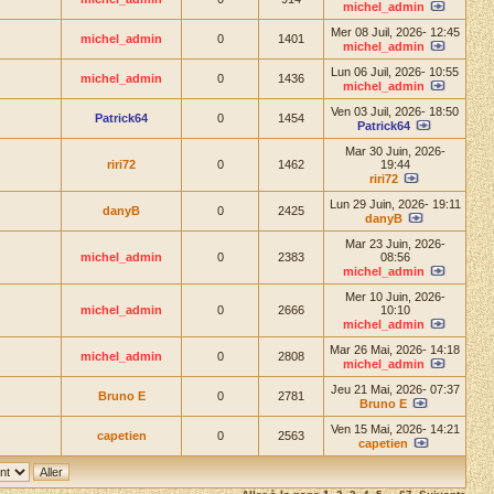
michel_admin
Mer 08 Juil, 2026- 12:45
michel_admin
0
1401
michel_admin
Lun 06 Juil, 2026- 10:55
michel_admin
0
1436
michel_admin
Ven 03 Juil, 2026- 18:50
Patrick64
0
1454
Patrick64
Mar 30 Juin, 2026-
riri72
0
1462
19:44
riri72
Lun 29 Juin, 2026- 19:11
danyB
0
2425
danyB
Mar 23 Juin, 2026-
michel_admin
0
2383
08:56
michel_admin
Mer 10 Juin, 2026-
michel_admin
0
2666
10:10
michel_admin
Mar 26 Mai, 2026- 14:18
michel_admin
0
2808
michel_admin
Jeu 21 Mai, 2026- 07:37
Bruno E
0
2781
Bruno E
Ven 15 Mai, 2026- 14:21
capetien
0
2563
capetien