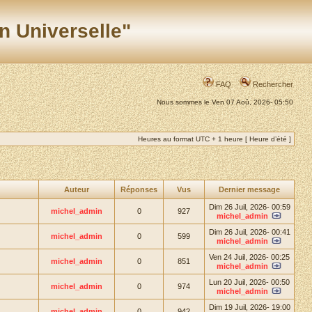
n Universelle"
FAQ
Rechercher
Nous sommes le Ven 07 Aoû, 2026- 05:50
Heures au format UTC + 1 heure [ Heure d’été ]
Auteur
Réponses
Vus
Dernier message
Dim 26 Juil, 2026- 00:59
michel_admin
0
927
michel_admin
Dim 26 Juil, 2026- 00:41
michel_admin
0
599
michel_admin
Ven 24 Juil, 2026- 00:25
michel_admin
0
851
michel_admin
Lun 20 Juil, 2026- 00:50
michel_admin
0
974
michel_admin
Dim 19 Juil, 2026- 19:00
michel_admin
0
942