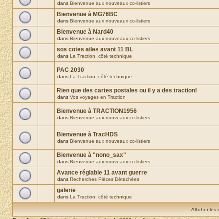
dans
Bienvenue aux nouveaux co-listiers
Bienvenue à MG76BC
dans
Bienvenue aux nouveaux co-listiers
Bienvenue à Nard40
dans
Bienvenue aux nouveaux co-listiers
sos cotes ailes avant 11 BL
dans
La Traction, côté technique
PAC 2030
dans
La Traction, côté technique
Rien que des cartes postales ou il y a des traction!
dans
Vos voyages en Traction
Bienvenue à TRACTION1956
dans
Bienvenue aux nouveaux co-listiers
Bienvenue à TracHDS
dans
Bienvenue aux nouveaux co-listiers
Bienvenue à "nono_sax"
dans
Bienvenue aux nouveaux co-listiers
Avance réglable 11 avant guerre
dans
Recherches Pièces Détachées
galerie
dans
La Traction, côté technique
Afficher les