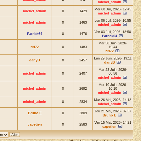
michel_admin
Mer 08 Juil, 2026- 12:45
michel_admin
0
1429
michel_admin
Lun 06 Juil, 2026- 10:55
michel_admin
0
1463
michel_admin
Ven 03 Juil, 2026- 18:50
Patrick64
0
1476
Patrick64
Mar 30 Juin, 2026-
riri72
0
1483
19:44
riri72
Lun 29 Juin, 2026- 19:11
danyB
0
2457
danyB
Mar 23 Juin, 2026-
michel_admin
0
2407
08:56
michel_admin
Mer 10 Juin, 2026-
michel_admin
0
2692
10:10
michel_admin
Mar 26 Mai, 2026- 14:18
michel_admin
0
2834
michel_admin
Jeu 21 Mai, 2026- 07:37
Bruno E
0
2809
Bruno E
Ven 15 Mai, 2026- 14:21
capetien
0
2583
capetien