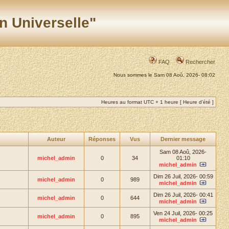
n Universelle"
FAQ
Rechercher
Nous sommes le Sam 08 Aoû, 2026- 08:02
Heures au format UTC + 1 heure [ Heure d’été ]
Auteur
Réponses
Vus
Dernier message
Sam 08 Aoû, 2026-
michel_admin
0
34
01:10
michel_admin
Dim 26 Juil, 2026- 00:59
michel_admin
0
989
michel_admin
Dim 26 Juil, 2026- 00:41
michel_admin
0
644
michel_admin
Ven 24 Juil, 2026- 00:25
michel_admin
0
895
michel_admin