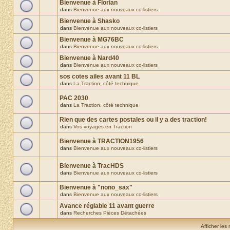
Bienvenue à Florian
dans
Bienvenue aux nouveaux co-listiers
Bienvenue à Shasko
dans
Bienvenue aux nouveaux co-listiers
Bienvenue à MG76BC
dans
Bienvenue aux nouveaux co-listiers
Bienvenue à Nard40
dans
Bienvenue aux nouveaux co-listiers
sos cotes ailes avant 11 BL
dans
La Traction, côté technique
PAC 2030
dans
La Traction, côté technique
Rien que des cartes postales ou il y a des traction!
dans
Vos voyages en Traction
Bienvenue à TRACTION1956
dans
Bienvenue aux nouveaux co-listiers
Bienvenue à TracHDS
dans
Bienvenue aux nouveaux co-listiers
Bienvenue à "nono_sax"
dans
Bienvenue aux nouveaux co-listiers
Avance réglable 11 avant guerre
dans
Recherches Pièces Détachées
Afficher les