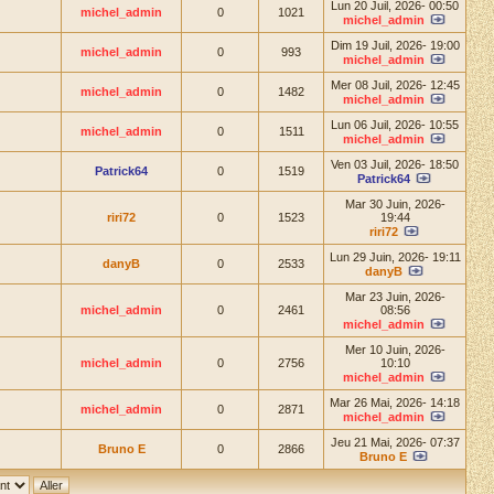
Lun 20 Juil, 2026- 00:50
michel_admin
0
1021
michel_admin
Dim 19 Juil, 2026- 19:00
michel_admin
0
993
michel_admin
Mer 08 Juil, 2026- 12:45
michel_admin
0
1482
michel_admin
Lun 06 Juil, 2026- 10:55
michel_admin
0
1511
michel_admin
Ven 03 Juil, 2026- 18:50
Patrick64
0
1519
Patrick64
Mar 30 Juin, 2026-
riri72
0
1523
19:44
riri72
Lun 29 Juin, 2026- 19:11
danyB
0
2533
danyB
Mar 23 Juin, 2026-
michel_admin
0
2461
08:56
michel_admin
Mer 10 Juin, 2026-
michel_admin
0
2756
10:10
michel_admin
Mar 26 Mai, 2026- 14:18
michel_admin
0
2871
michel_admin
Jeu 21 Mai, 2026- 07:37
Bruno E
0
2866
Bruno E