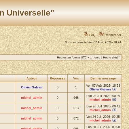
n Universelle"
FAQ
Rechercher
Nous sommes le Ven 07 Aoû, 2026- 18:24
Heures au format UTC + 1 heure [ Heure d’été ]
Auteur
Réponses
Vus
Dernier message
Ven 07 Aoû, 2026- 18:23
Olivier Galvan
0
1
Olivier Galvan
Dim 26 Juil, 2026- 00:59
michel_admin
0
948
michel_admin
Dim 26 Juil, 2026- 00:41
michel_admin
0
613
michel_admin
Ven 24 Juil, 2026- 00:25
michel_admin
0
872
michel_admin
Lun 20 Juil, 2026- 00:50
michel_admin
0
988