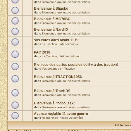
dans
Bienvenue aux nouveaux co-listiers
Bienvenue à Shasko
dans
Bienvenue aux nouveaux co-listiers
Bienvenue à MG76BC
dans
Bienvenue aux nouveaux co-listiers
Bienvenue à Nard40
dans
Bienvenue aux nouveaux co-listiers
sos cotes ailes avant 11 BL
dans
La Traction, côté technique
PAC 2030
dans
La Traction, côté technique
Rien que des cartes postales ou il y a des traction!
dans
Vos voyages en Traction
Bienvenue à TRACTION1956
dans
Bienvenue aux nouveaux co-listiers
Bienvenue à TracHDS
dans
Bienvenue aux nouveaux co-listiers
Bienvenue à "nono_sax"
dans
Bienvenue aux nouveaux co-listiers
Avance réglable 11 avant guerre
dans
Recherches Pièces Détachées
Afficher les