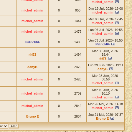
michel_admin
Dim 19 Juil, 2026- 19:00
michel_admin
0
955
michel_admin
Mer 08 Juil, 2026- 12:45
michel_admin
0
1444
michel_admin
Lun 06 Juil, 2026- 10:55
michel_admin
0
1479
michel_admin
Ven 03 Juil, 2026- 18:50
Patrick64
0
1485
Patrick64
Mar 30 Juin, 2026-
riri72
0
1494
19:44
riri72
Lun 29 Juin, 2026- 19:11
danyB
0
2479
danyB
Mar 23 Juin, 2026-
michel_admin
0
2420
08:56
michel_admin
Mer 10 Juin, 2026-
michel_admin
0
2709
10:10
michel_admin
Mar 26 Mai, 2026- 14:18
michel_admin
0
2842
michel_admin
Jeu 21 Mai, 2026- 07:37
Bruno E
0
2834
Bruno E