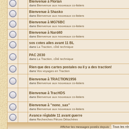
Bienvenue à Florian
dans
Bienvenue aux nouveaux co-listiers
Bienvenue à Shasko
dans
Bienvenue aux nouveaux co-listiers
Bienvenue à MG76BC
dans
Bienvenue aux nouveaux co-listiers
Bienvenue à Nard40
dans
Bienvenue aux nouveaux co-listiers
sos cotes ailes avant 11 BL
dans
La Traction, côté technique
PAC 2030
dans
La Traction, côté technique
Rien que des cartes postales ou il y a des traction!
dans
Vos voyages en Traction
Bienvenue à TRACTION1956
dans
Bienvenue aux nouveaux co-listiers
Bienvenue à TracHDS
dans
Bienvenue aux nouveaux co-listiers
Bienvenue à "nono_sax"
dans
Bienvenue aux nouveaux co-listiers
Avance réglable 11 avant guerre
dans
Recherches Pièces Détachées
Afficher les messages postés depuis: