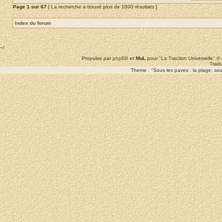
Page
1
sur
67
[ La recherche a trouvé plus de 1000 résultats ]
Index du forum
--/
Propulse par
phpBB
et
MuL
pour "La Traction Universelle" 
Tradu
Theme : "Sous les paves : la plage; sous