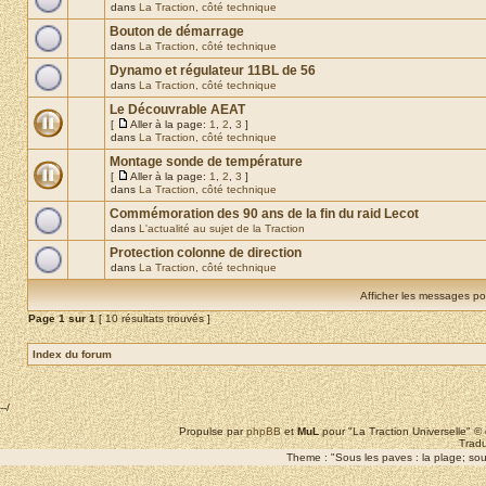
dans
La Traction, côté technique
Bouton de démarrage
dans
La Traction, côté technique
Dynamo et régulateur 11BL de 56
dans
La Traction, côté technique
Le Découvrable AEAT
[
Aller à la page:
1
,
2
,
3
]
dans
La Traction, côté technique
Montage sonde de température
[
Aller à la page:
1
,
2
,
3
]
dans
La Traction, côté technique
Commémoration des 90 ans de la fin du raid Lecot
dans
L'actualité au sujet de la Traction
Protection colonne de direction
dans
La Traction, côté technique
Afficher les messages po
Page
1
sur
1
[ 10 résultats trouvés ]
Index du forum
--/
Propulse par
phpBB
et
MuL
pour "La Traction Universelle" 
Tradu
Theme : "Sous les paves : la plage; sous