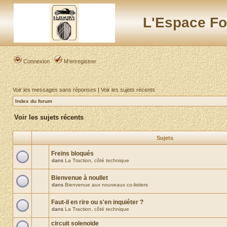
L'Espace Fo
Connexion
M’enregistrer
Voir les messages sans réponses
|
Voir les sujets récents
Index du forum
Voir les sujets récents
Sujets
Freins bloqués
dans
La Traction, côté technique
Bienvenue à noullet
dans
Bienvenue aux nouveaux co-listiers
Faut-il en rire ou s'en inquiéter ?
dans
La Traction, côté technique
circuit solenoide