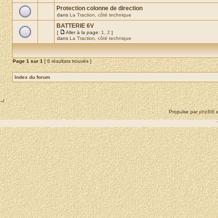
Protection colonne de direction
dans
La Traction, côté technique
BATTERIE 6V
[
Aller à la page:
1
,
2
]
dans
La Traction, côté technique
Page
1
sur
1
[ 6 résultats trouvés ]
Index du forum
--/
Propulse par
phpBB
e