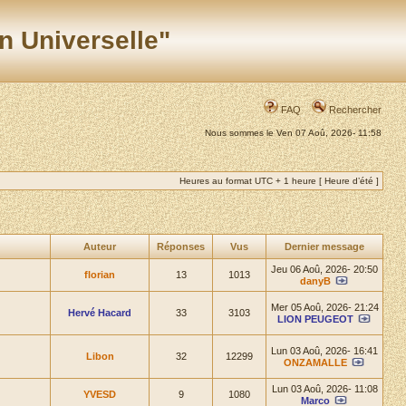
n Universelle"
FAQ
Rechercher
Nous sommes le Ven 07 Aoû, 2026- 11:58
Heures au format UTC + 1 heure [ Heure d’été ]
Auteur
Réponses
Vus
Dernier message
Jeu 06 Aoû, 2026- 20:50
florian
13
1013
danyB
Mer 05 Aoû, 2026- 21:24
Hervé Hacard
33
3103
LION PEUGEOT
Lun 03 Aoû, 2026- 16:41
Libon
32
12299
ONZAMALLE
Lun 03 Aoû, 2026- 11:08
YVESD
9
1080
Marco