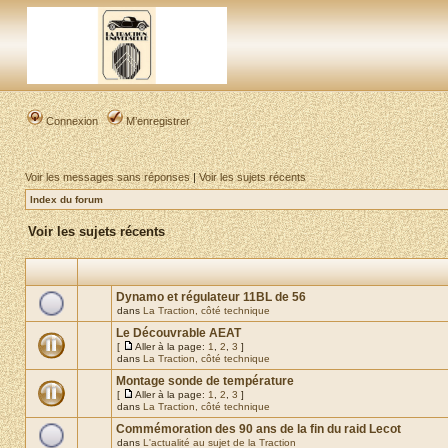
Connexion
M’enregistrer
Voir les messages sans réponses
|
Voir les sujets récents
Index du forum
Voir les sujets récents
Dynamo et régulateur 11BL de 56
dans
La Traction, côté technique
Le Découvrable AEAT
[
Aller à la page:
1
,
2
,
3
]
dans
La Traction, côté technique
Montage sonde de température
[
Aller à la page:
1
,
2
,
3
]
dans
La Traction, côté technique
Commémoration des 90 ans de la fin du raid Lecot
dans
L'actualité au sujet de la Traction