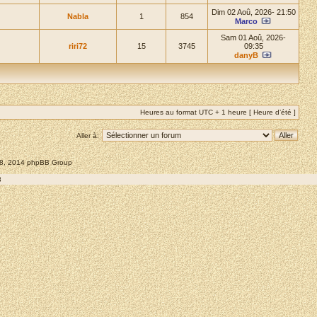
Dim 02 Aoû, 2026- 21:50
Nabla
1
854
Marco
Sam 01 Aoû, 2026-
riri72
15
3745
09:35
danyB
Heures au format UTC + 1 heure [ Heure d’été ]
Aller à:
008, 2014 phpBB Group
8