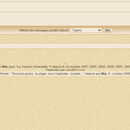
Afficher les messages postés depuis:
--
t
MuL
pour "La Traction Universelle" © depuis le 23 octobre 2007; 2000, 2002, 2005, 2007, 2
Traduction par:
phpBB-fr.com
Theme : "Sous les paves : la plage; sous l'asphalte : la piste..." elabore par
MuL
© - octobre 200