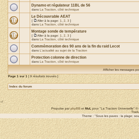
Dynamo et régulateur 11BL de 56
dans
La Traction, côté technique
Le Découvrable AEAT
[
Aller à la page:
1
,
2
,
3
]
dans
La Traction, côté technique
Montage sonde de température
[
Aller à la page:
1
,
2
,
3
]
dans
La Traction, côté technique
Commémoration des 90 ans de la fin du raid Lecot
dans
L'actualité au sujet de la Traction
Protection colonne de direction
dans
La Traction, côté technique
Afficher les messages po
Page
1
sur
1
[ 9 résultats trouvés ]
Index du forum
--/
Propulse par
phpBB
et
MuL
pour "La Traction Universelle" 
Tradu
Theme : "Sous les paves : la plage; sous