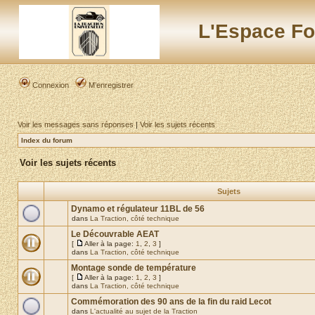
L'Espace Fo
Connexion
M’enregistrer
Voir les messages sans réponses
|
Voir les sujets récents
Index du forum
Voir les sujets récents
Sujets
Dynamo et régulateur 11BL de 56
dans
La Traction, côté technique
Le Découvrable AEAT
[
Aller à la page:
1
,
2
,
3
]
dans
La Traction, côté technique
Montage sonde de température
[
Aller à la page:
1
,
2
,
3
]
dans
La Traction, côté technique
Commémoration des 90 ans de la fin du raid Lecot
dans
L'actualité au sujet de la Traction