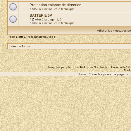
Protection colonne de direction
dans
La Traction, côté technique
BATTERIE 6V
[
Aller à la page:
1
,
2
]
dans
La Traction, côté technique
Afficher les messages po
Page
1
sur
1
[ 6 résultats trouvés ]
Index du forum
--/
Propulse par
phpBB
et
MuL
pour "La Traction Universelle" 
Tradu
Theme : "Sous les paves : la plage; sous