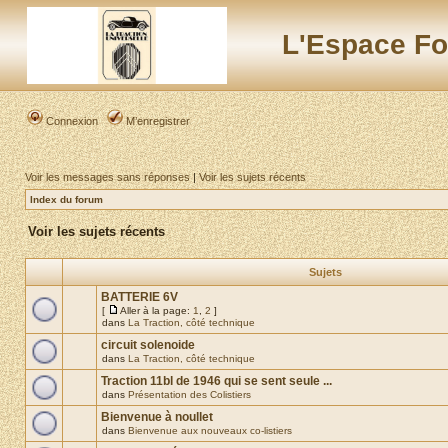
L'Espace Fo
Connexion
M’enregistrer
Voir les messages sans réponses
|
Voir les sujets récents
Index du forum
Voir les sujets récents
Sujets
BATTERIE 6V
[
Aller à la page:
1
,
2
]
dans
La Traction, côté technique
circuit solenoide
dans
La Traction, côté technique
Traction 11bl de 1946 qui se sent seule ...
dans
Présentation des Colistiers
Bienvenue à noullet
dans
Bienvenue aux nouveaux co-listiers