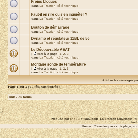
Freins bloqués
dans
La Traction, côté technique
Faut-il en rire ou s'en inquiéter ?
dans
La Traction, côté technique
Bouton de démarrage
dans
La Traction, côté technique
Dynamo et régulateur 11BL de 56
dans
La Traction, côté technique
Le Découvrable AEAT
[
Aller à la page:
1
,
2
,
3
]
dans
La Traction, côté technique
Montage sonde de température
[
Aller à la page:
1
,
2
,
3
]
dans
La Traction, côté technique
Afficher les messages po
Page
1
sur
1
[ 10 résultats trouvés ]
Index du forum
--/
Propulse par
phpBB
et
MuL
pour "La Traction Universelle" 
Tradu
Theme : "Sous les paves : la plage; sous