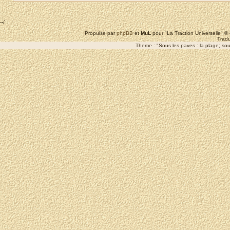
--/
Propulse par
phpBB
et
MuL
pour "La Traction Universelle" 
Tradu
Theme : "Sous les paves : la plage; sous