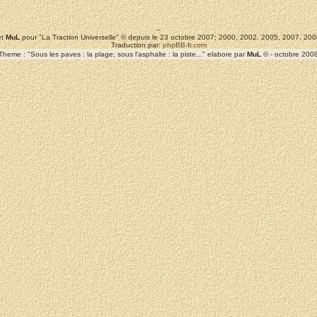
--
t
MuL
pour "La Traction Universelle" © depuis le 23 octobre 2007; 2000, 2002, 2005, 2007, 2
Traduction par:
phpBB-fr.com
Theme : "Sous les paves : la plage; sous l'asphalte : la piste..." elabore par
MuL
© - octobre 200