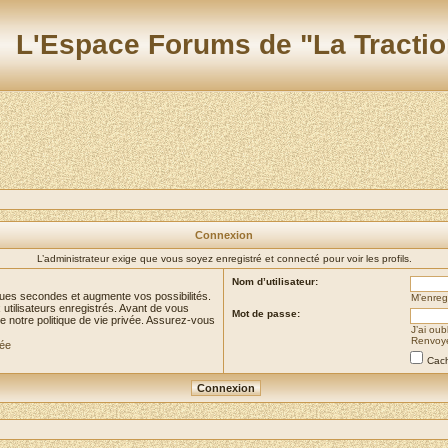
L'Espace Forums de "La Tractio
Connexion
L’administrateur exige que vous soyez enregistré et connecté pour voir les profils.
Nom d’utilisateur:
ues secondes et augmente vos possibilités.
M’enregi
utilisateurs enregistrés. Avant de vous
Mot de passe:
de notre politique de vie privée. Assurez-vous
J’ai ou
Renvoyer
vée
Cach