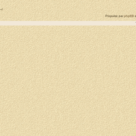
--/
Propulse par
phpBB
e