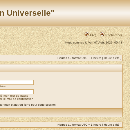
n Universelle"
FAQ
Rechercher
Nous sommes le Ven 07 Aoû, 2026- 05:48
Heures au format UTC + 1 heure [ Heure d’été ]
strer
blié mon mot de passe
 l’e-mail de confirmation
er mon statut en ligne pour cette session
Heures au format UTC + 1 heure [ Heure d’été ]