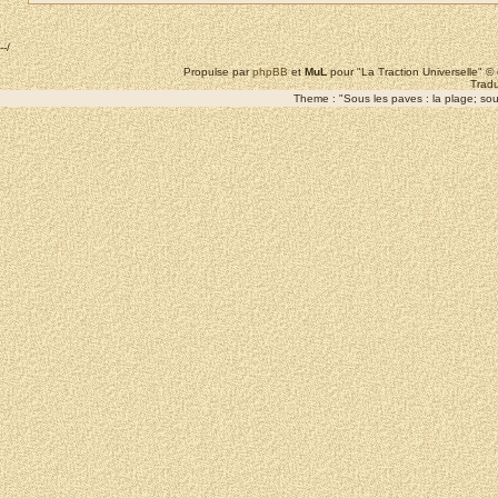
--/
Propulse par
phpBB
et
MuL
pour "La Traction Universelle" 
Tradu
Theme : "Sous les paves : la plage; sous