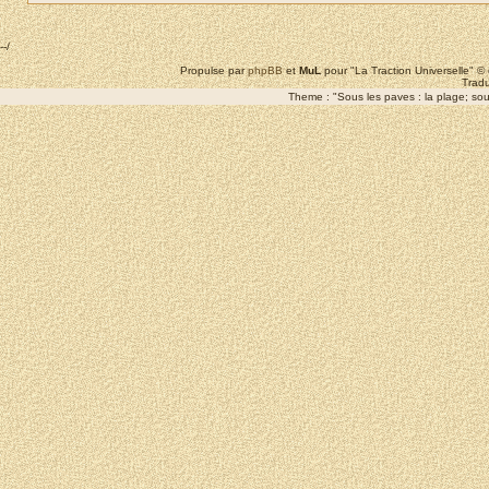
--/
Propulse par
phpBB
et
MuL
pour "La Traction Universelle" 
Tradu
Theme : "Sous les paves : la plage; sous