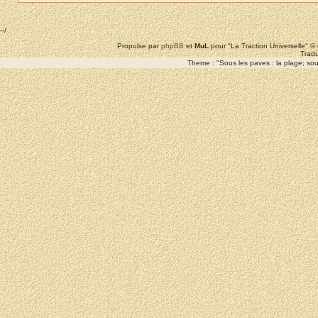
--/
Propulse par
phpBB
et
MuL
pour "La Traction Universelle" 
Tradu
Theme : "Sous les paves : la plage; sous