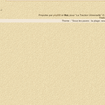
--/
Propulse par
phpBB
et
MuL
pour "La Traction Universelle" 
Tradu
Theme : "Sous les paves : la plage; sous