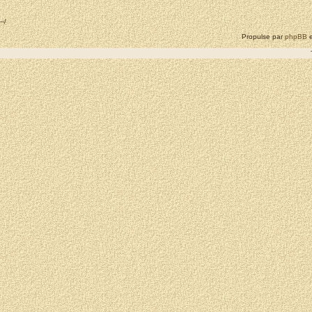
--/
Propulse par
phpBB
e