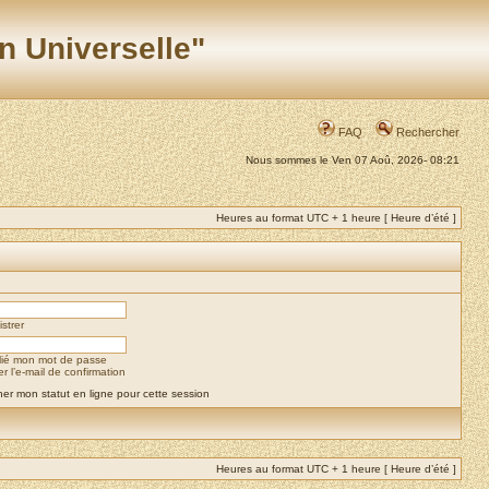
n Universelle"
FAQ
Rechercher
Nous sommes le Ven 07 Aoû, 2026- 08:21
Heures au format UTC + 1 heure [ Heure d’été ]
strer
blié mon mot de passe
 l’e-mail de confirmation
er mon statut en ligne pour cette session
Heures au format UTC + 1 heure [ Heure d’été ]