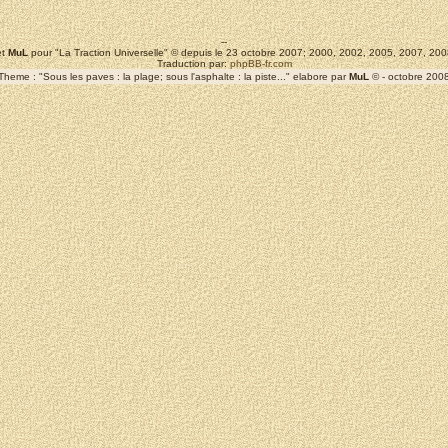
--
t
MuL
pour "La Traction Universelle" © depuis le 23 octobre 2007; 2000, 2002, 2005, 2007, 2
Traduction par:
phpBB-fr.com
Theme : "Sous les paves : la plage; sous l'asphalte : la piste..." elabore par
MuL
© - octobre 200