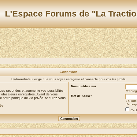
L'Espace Forums de "La Tractio
Connexion
L’administrateur exige que vous soyez enregistré et connecté pour voir les profils.
Nom d’utilisateur:
ues secondes et augmente vos possibilités.
M’enregi
utilisateurs enregistrés. Avant de vous
Mot de passe:
de notre politique de vie privée. Assurez-vous
J’ai ou
Renvoyer
vée
Cach