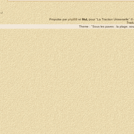
--/
Propulse par
phpBB
et
MuL
pour "La Traction Universelle" 
Tradu
Theme : "Sous les paves : la plage; sous