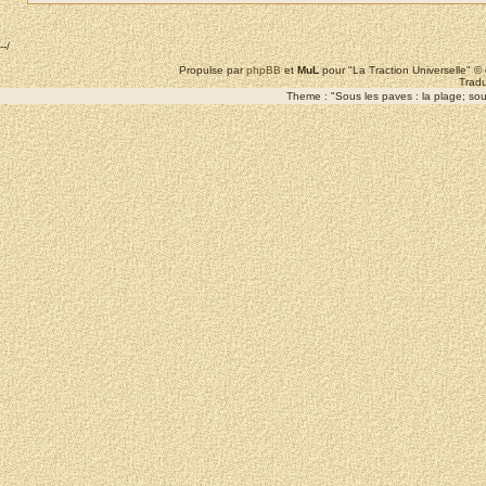
--/
Propulse par
phpBB
et
MuL
pour "La Traction Universelle" 
Tradu
Theme : "Sous les paves : la plage; sous