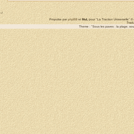
--/
Propulse par
phpBB
et
MuL
pour "La Traction Universelle" 
Tradu
Theme : "Sous les paves : la plage; sous