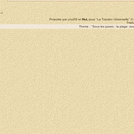
--/
Propulse par
phpBB
et
MuL
pour "La Traction Universelle" 
Tradu
Theme : "Sous les paves : la plage; sous