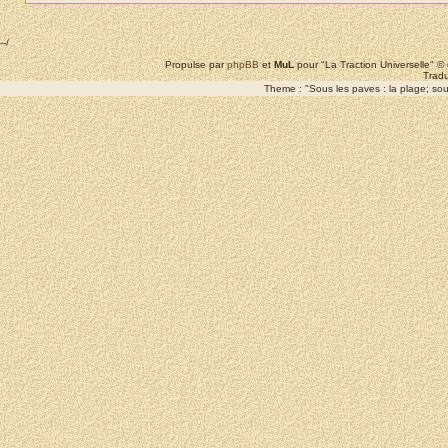
--/
Propulse par
phpBB
et
MuL
pour "La Traction Universelle" 
Tradu
Theme : "Sous les paves : la plage; sous