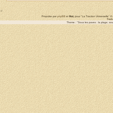
--/
Propulse par
phpBB
et
MuL
pour "La Traction Universelle" 
Tradu
Theme : "Sous les paves : la plage; sous