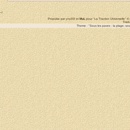
--/
Propulse par
phpBB
et
MuL
pour "La Traction Universelle" 
Tradu
Theme : "Sous les paves : la plage; sous