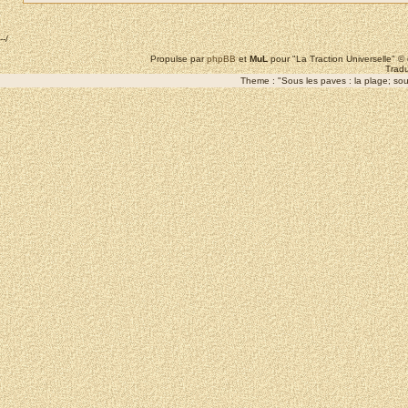
--/
Propulse par
phpBB
et
MuL
pour "La Traction Universelle" 
Tradu
Theme : "Sous les paves : la plage; sous